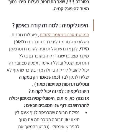
בסוכרת !!!!!, שאר התרופות בעלות  סיכוי נמוך 
מאוד להיפוגליקמיה. 
היפוגליקמיה : למה זה קורה באימון ? 
כמו שתיארנו במאמר הקודם
 , פעילות גופנית 
כשלעצמה גורמת לירידה בסוכר בדם 
באופן 
מיידי
, לכן אדם שנוטל תרופה לסוכרת ומתאמן 
מייצר מצב בו ישנה ירידה בסוכר גם בגלל 
התרופה שנטל ובגלל האימון, אפקט מצטבר זה 
יכול להוביל לירידה גדולה מדי בסוכר שהגוף לא 
יצליח לתקן לבד 
(כמו שנאמר רק במקרה 
ונוטלים תרופות מסוימות מאוד) 
. 
היפוגליקמיה : למי זה יכול לקרות ? 
אז ננפץ כאן מיתוס
, 
היפוגליקמיה באימון יכולה 
להתרחש בצירוף שני המצבים הבאים : 
נטילת תרופה שמכניסה לגוף אינסולין 
חיצוני 
או
 תרופה המכריחה את הגוף 
להפריש אינסולין (נפרט בהמשך את 