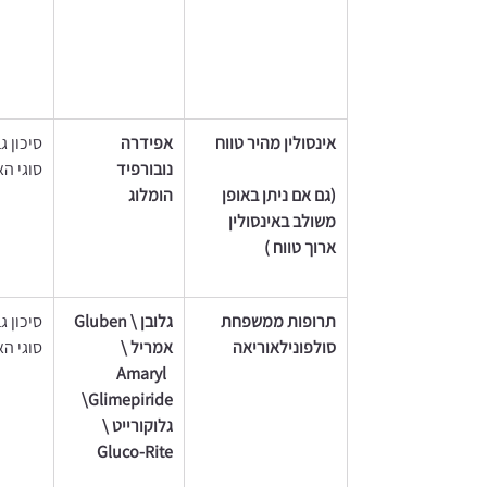
אינסולין מהיר טווח 
אפידרה
סיכון ג
נובורפיד 
סוגי הא
(גם אם ניתן באופן 
הומלוג 
משולב באינסולין 
ארוך טווח ) 
תרופות ממשפחת 
גלובן \ Gluben
סיכון ג
סולפונילאוריאה 
אמריל \ 
סוגי הא
Amaryl  
\Glimepiride
גלוקורייט \ 
Gluco-Rite