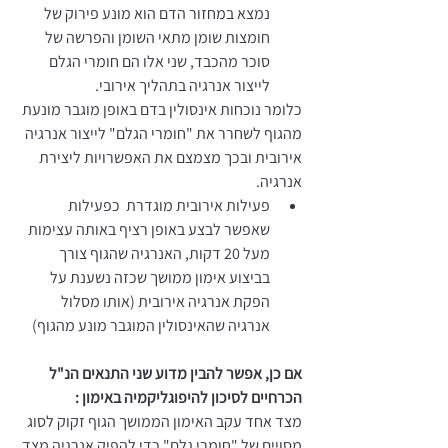
נמצא במחזור הדם הוא מונע פירוק של 
חומצות שומן מתאי השומן והפרשה של 
סוכר מהכבד, שני אלו הם חומרי הגלם 
לייצור אנרגיה בתהליך אירובי. 
כלומר נוכחות אינסולין בדם באופן מוגבר מונעת 
מהגוף לשחרר את "חומרי הגלם" לייצור אנרגיה 
אירובית ובכך מצמצם את האפשרויות ליצירת 
אנרגיה. 
פעילות אירובית מוגדרת  כפעילות 
שאפשר לבצע באופן רציף באותה עצימות 
מעל 20 דקות, האנרגיה שהגוף צורך 
בביצוע אימון ממושך שכזה נשענת על 
הפקת אנרגיה אירובית (אותו מסלול 
אנרגיה שהאינסולין המוגבר מונע מהגוף) 
אם כן, אפשר להבין מדוע שני התנאים הנ"ל 
הכרחיים לסיכון להיפוגליקמיה באימון : 
מצד אחד עקב האימון הממושך הגוף זקוק לסוג 
מסויים של "חומרי גלם" כדי להפיק אנרגיה מצד 