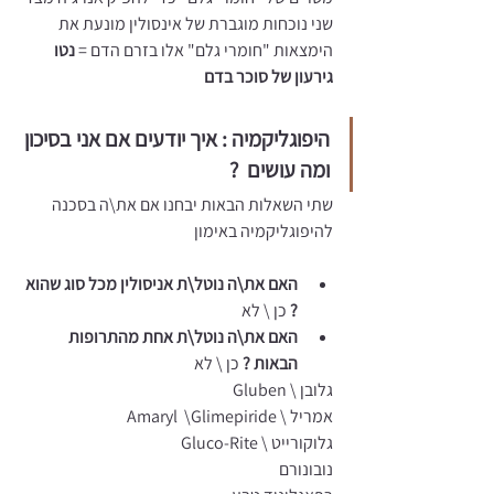
שני נוכחות מוגברת של אינסולין מונעת את 
הימצאות "חומרי גלם" אלו בזרם הדם = 
נטו 
גירעון של סוכר בדם
היפוגליקמיה : איך יודעים אם אני בסיכון 
ומה עושים  ?
שתי השאלות הבאות יבחנו אם את\ה בסכנה 
להיפוגליקמיה באימון 
האם את\ה נוטל\ת אניסולין מכל סוג שהוא 
?
 כן \ לא 
האם את\ה נוטל\ת אחת מהתרופות 
הבאות ?
 כן \ לא 
גלובן \ Gluben
אמריל \ Amaryl  \Glimepiride
גלוקורייט \ Gluco-Rite
נובונורם