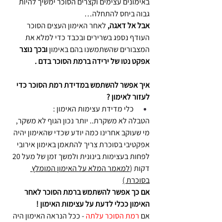
באימונים עצימים וקצרים הסוכר ימשיך להיות 
גבוה ביחס להתחלה… 
אבל אל דאגה,
 לאחר האימון העצים הסוכר 
העודף נספג בשרירים ובכבד כדי למלא את 
המצבורים שהשתמשנו בהם באימון 
ובכך נוצר 
אפקט נטו של ירידה ברמת הסוכר בדם .
איך אפשר להשתמש במדידת רמת הסוכר כדי 
לעזור לאימון ?
כלי מדידת עצימות האימון : 
הטבלה לא משקרת.. יותר נכון הגוף לא משקר, 
מי שעוקב אחרינו כמה יודע שכדי שהאימון יהיה 
אפקטיבי בסוכרת צריך להתאמן באימון אירובי 
לפחות בעצימות בינונית ולמשך זמן של מעל 20 
דקות (
למאמר המלא על האימון המומלץ 
בסוכרת )
אם כך אפשר להשתמש ברמת הסוכר לאחר 
האימון ככלי לדעת על עצימות האימון !
אם 
רמת הסוכר עלתה
 - ככל הנראה האימון היה 