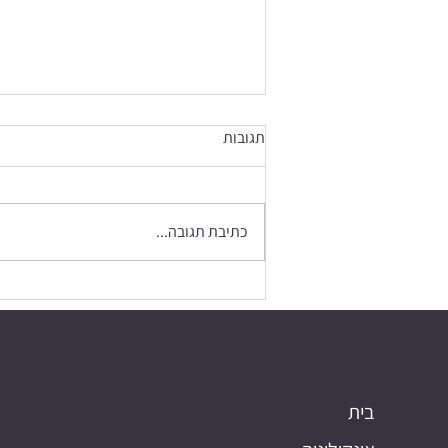
תגובות
כתיבת תגובה...
טיפ של אלופים - טיפים והמלצות
לאימון למתמודדים עם סרטן
בית