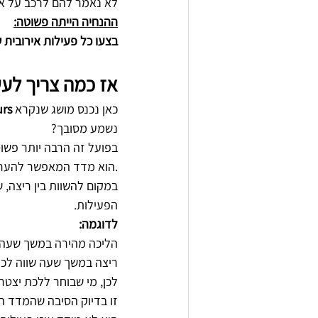
לא נאמר להם לרכב על או
ההנחיה הייתה פשוטה:
בצעו כל פעילות אירובית 
אז כמה צריך לע
כאן נכנס מושג שנקרא 
rs
נשמע מסובך?
בפועל זה הרבה יותר פשוט
METS הוא מדד המאפשר להעריך כמה אנרגיה הגוף מוציא בזמן פעילות גופנית.
במקום להשוות בין ריצה, 
הפעילות.
לדוגמה:
הליכה מהירה במשך שעה שווה לכ-4
ריצה במשך שעה שווה לכ-10 MET-hours
לכן, מי שבוחר ללכת יצטר
זו בדיוק הסיבה שהמדד הז